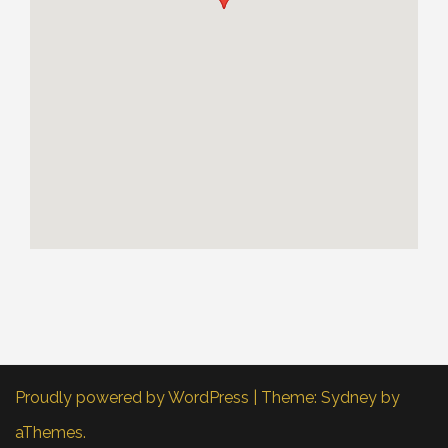
Proudly powered by WordPress
|
Theme:
Sydney
by
aThemes.