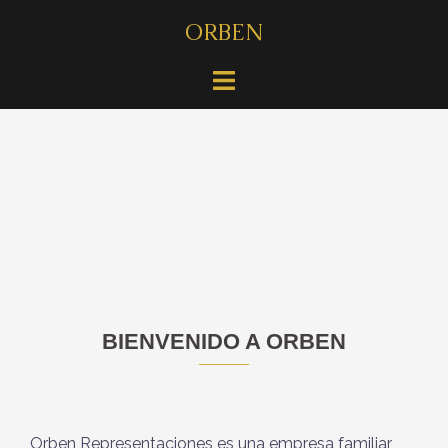
Skip
ORBEN
to
content
BIENVENIDO A ORBEN
Orben Representaciones es una empresa familiar