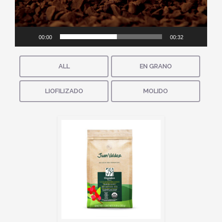
00:00
00:32
ALL
EN GRANO
LIOFILIZADO
MOLIDO
ORGÁNIC
SELECCIÓN E
(283G)