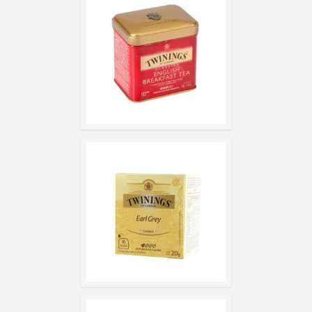
ENGLISH BRE
– LATA
EARL GR