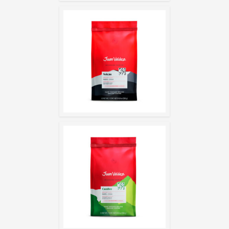
VOLCÁN – M
(250G)
CUMBRE – M
(250G)